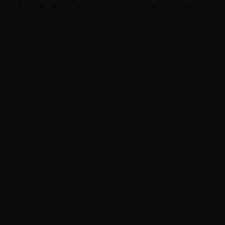
 y talleres de
Visita Guiada Parque
ormación
Astronómico
a la astronomía y estar
Realizamos visitas guiadas por el
re la AAA realiza salidas
parque astronómico municipal de
po por la Comunidad
Albuixech y te enseñamos y
 para observar el cielo
explicamos cada módulo del cual
taminación lumínica.
se compone este parque
astronómico con el que quedarás
AR SI LA SALIDA ES AL
altamente asombrado.
BLICO GENERAL)