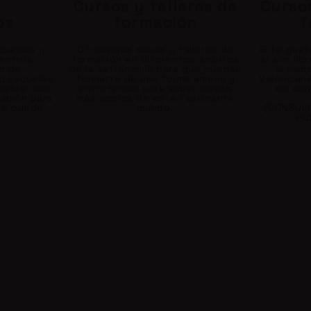
s
Cursos y talleres de
Cursos
os
formación
f
,cursos y
Ofrecemos cusos y talleres de
Si te gust
centros
formación en diferentes ámbitos
al aire lib
o de
de la astronomía para que puedas
al cam
 o Escuelas
formarte de una forma amena y
Valenciana
hablar con
entretenida para saber mucho
sin con
lación para
más acerca de este fascinante
se puede
mundo.
(CONSULT
PÚ