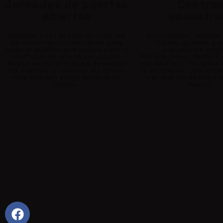
Jornadas de puertas
Centro
abiertas
educativ
Abrimos 1 vez al mes las puertas
Actividades, talleres
de nuestras instalaciones para
visitas guiadas a 
todo el público que quiera venir a
educativos tant
disfrutar de una observación.
Primaria,Secundaria,FP
Nuestros monitores se encargan
de Adultos. (Se debe 
de atender y resolver las dudas
la asociación con ante
que puedan surgir durante la
ver que se desea o 
misma.
hacer).