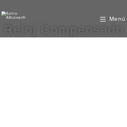
Menú
Reloj Compensado
Conocemos como día solar verdadero el
tiempo que tarda el sol en pasar dos días
consecutivos por el punto más alto de su
trayectoria. Debido a que el movimiento de la
Tierra alrededor del Sol no es idéntico todos
los días, la duración del día solar tampoco lo
es. Unas épocas del año el día solar dura
algo más de 24 horas, por lo que el sol va
retrasado, y en otras épocas sucede al
contrario y se adelanta. Este reloj compensa
esas variaciones y señala la hora oficial.